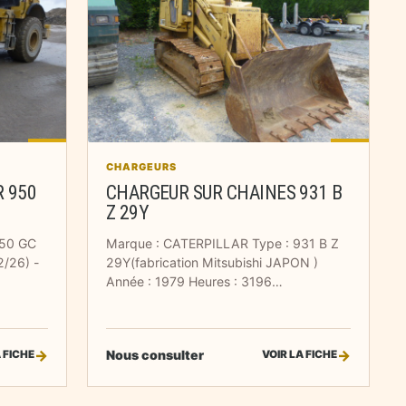
CHARGEURS
 950
CHARGEUR SUR CHAINES 931 B
Z 29Y
950 GC
Marque : CATERPILLAR Type : 931 B Z
2/26) -
29Y(fabrication Mitsubishi JAPON )
Année : 1979 Heures : 3196…
Nous consulter
 FICHE
VOIR LA FICHE
cien