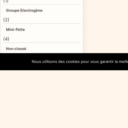
(1)
Groupe Electrogène
(2)
Mini-Pelle
(4)
Non classé
(2)
Nous utilisons des cookies pour vous garantir la meil
Outillage divers
(2)
PATA.
(1)
Pelle de démolition
(2)
Pelles