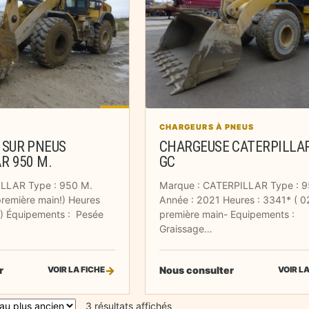
CHARGEURS À PNEUS
 SUR PNEUS
CHARGEUSE CATERPILLAR
R 950 M.
GC
ILLAR Type : 950 M.
Marque : CATERPILLAR Type : 
première main!) Heures
Année : 2021 Heures : 3341* ( 0
6) Équipements : Pesée
première main- Equipements :
Graissage…
r
Nous consulter
VOIR LA FICHE
VOIR LA
Trié du plus récent au plus an
3 résultats affichés