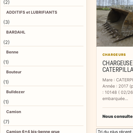
(2)
ADDITIFS et LUBRIFIANTS
(3)
BARDAHL
(2)
Benne
CHARGEURS
(1)
CHARGEUSE
CATERPILLA
Bouteur
Mare : CATERP
(1)
Année : 2017 (
Bulldozer
: 10148 ( 02/2
embarquée…
(1)
Camion
Nous consulte
(7)
Camion 6×4 bis-benne grue