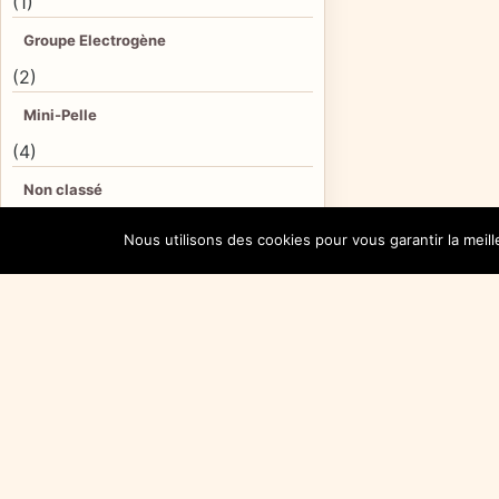
(1)
Groupe Electrogène
(2)
Mini-Pelle
(4)
Non classé
(2)
Nous utilisons des cookies pour vous garantir la meil
Outillage divers
(2)
PATA.
(1)
Pelle de démolition
(2)
Pelles